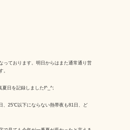
なっております。明日からはまた通常通り営
す。
夏日を記録しましたf^_^;
5日、25℃以下にならない熱帯夜も81日、ど
字で見ても今年が一番夏が長かったと言える