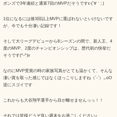
ボンズで3年連続と通算7回のMVPだそうですε-(´∀｀; )
1位になるには後3回以上MVPに選ばれないといけないです
が、今でも十分凄い記録です！
そして大リーグデビューから8シーズンの間で、新人王、4
度のMVP、2度のチャンピオンシップは、歴代初の快挙だ
そうです(^-^)v
なのにMVP受賞の時の家族写真がとても温かくて、そんな
凄い賞を取った感じではなくほっこりしますね（´-`）.｡oO
逆にスゴイです
これからも大谷翔平選手から目が離せませんっっ！！
それでは皆様どうぞ良い週末をお過ごしください♪