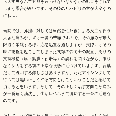
ら大丈夫なんて有無を言わせないなかなかの処置をされて
しまう場合が多いです。その後のリハビリの方が大変なの
にね…。
当院では、捻挫に対しては当然急性外傷による炎症を伴う
大きな痛みがまずは一番の苦痛ですので、その痛みが最大
限速く消沈する様に応急処置を施しますが、実際にはその
時に捻挫を起こしてしまった関節の骨同士の配置、周りの
支持機構（筋・筋膜・靭帯等）の調和を図りながら、限り
なくケガをする前の正常な状態に近づけていきます。言葉
だけで説明する難しさはありますが、ただアイシングして
待つでは無い正しく治る方向とはこういうことだと感じて
頂けると思います。そして、その正しく治す方向こそ痛み
が一番速く消沈し、生活レベルまで復帰する一番の近道な
のです。
そして、ただ痛みだけ無くなれば良いとせず、正しく治し