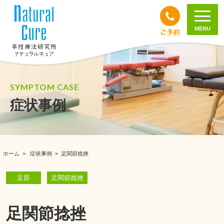
MENU
SYMPTOM CASE
症状事例
ホーム
>
症状事例
>
足関節捻挫
足部
足関節捻挫
足関節捻挫