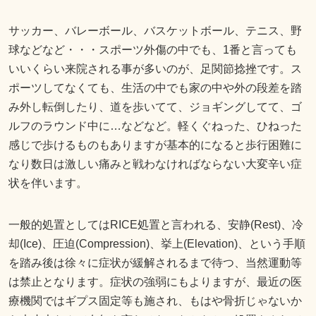
サッカー、バレーボール、バスケットボール、テニス、野
球などなど・・・スポーツ外傷の中でも、1番と言っても
いいくらい来院される事が多いのが、足関節捻挫です。ス
ポーツしてなくても、生活の中でも家の中や外の段差を踏
み外し転倒したり、道を歩いてて、ジョギングしてて、ゴ
ルフのラウンド中に…などなど。軽くぐねった、ひねった
感じで歩けるものもありますが基本的になると歩行困難に
なり数日は激しい痛みと戦わなければならない大変辛い症
状を伴います。
一般的処置としてはRICE処置と言われる、安静(Rest)、冷
却(Ice)、圧迫(Compression)、挙上(Elevation)、という手順
を踏み後は徐々に症状が緩解されるまで待つ、当然運動等
は禁止となります。症状の強弱にもよりますが、最近の医
療機関ではギプス固定等も施され、もはや骨折じゃないか