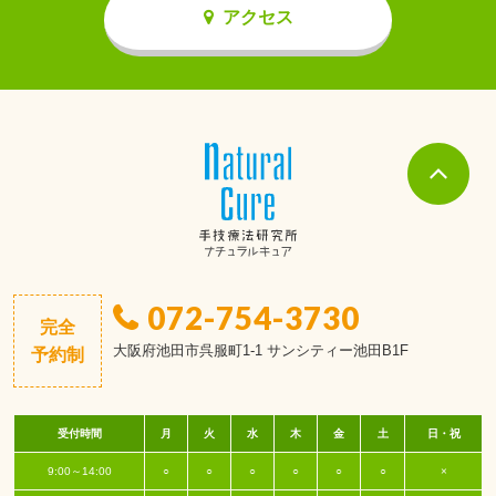
アクセス
072-754-3730
完全
大阪府池田市呉服町1-1 サンシティー池田B1F
予約制
受付時間
月
火
水
木
金
土
日・祝
9:00～14:00
○
○
○
○
○
○
×